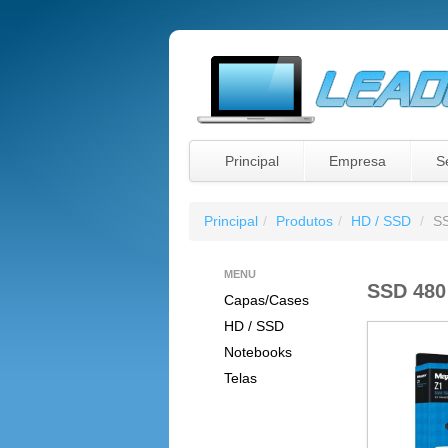
Principal
Empresa
S
Principal
/
Produtos
/
HD / SSD
/
SS
MENU
SSD 480
Capas/Cases
HD / SSD
Notebooks
Telas