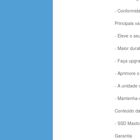
- Conformi
Principais v
- Eleve o s
- Maior dura
- Faça upgra
- Aprimore o
- A unidade 
- Mantenha-s
Conteúdo d
- SSD Maxto
Garantia