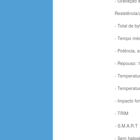
- Gravação s
Resistência/c
- Total de b
- Tempo médi
- Potência, a
- Repouso: 
- Temperatur
- Temperatur
- Impacto fo
- TRIM
- S.M.A.R.T
- Sem halog