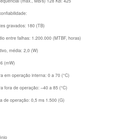
equencial (máx., MB/s) 128 KB: 425
onfiabilidade:
ytes gravados: 180 (TB)
o entre falhas: 1.200.000 (MTBF, horas)
tivo, média: 2,0 (W)
16 (mW)
a em operação interna: 0 a 70 (°C)
a fora de operação: –40 a 85 (°C)
ra de operação: 0,5 ms 1.500 (G)
ênio