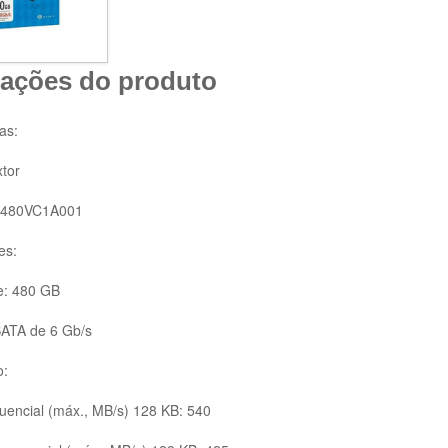
ações do produto
as:
tor
YA480VC1A001
es:
e: 480 GB
 SATA de 6 Gb/s
:
quencial (máx., MB/s) 128 KB: 540