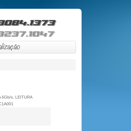
6Gb/s, LEITURA
C1A001