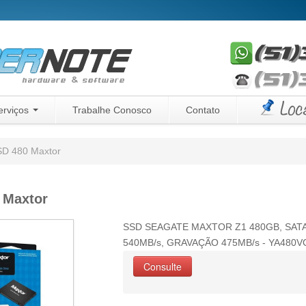
erviços
Trabalhe Conosco
Contato
D 480 Maxtor
 Maxtor
SSD SEAGATE MAXTOR Z1 480GB, SATA 
540MB/s, GRAVAÇÃO 475MB/s - YA480V
Consulte