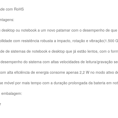
dade com RoHS
antagens:
eu desktop ou notebook a um novo patamar com o desempenho de que 
bilidade com resistência robusta a impacto, rotação e vibração(1.500 
de de sistemas de notebook e desktop que já estão lentos, com o for
 desempenho do sistema com altas velocidades de leitura/gravação se
com alta eficiência de energia consome apenas 2,2 W no modo ativo d
e móvel por mais tempo com a duração prolongada da bateria em noteb
a embalagem:
r